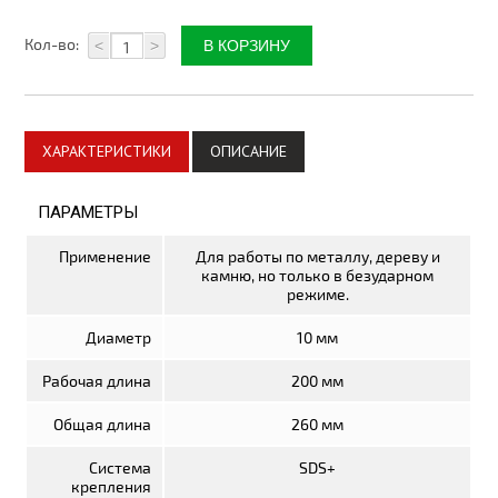
Плитка керамическая
Кол-во:
<
>
Материалы для благоустройства
Автоматика для ворот
Комплектующие для ворот
ХАРАКТЕРИСТИКИ
ОПИСАНИЕ
Метизы
ПАРАМЕТРЫ
Стеклотканевые материалы
Применение
Для работы по металлу, дереву и
камню, но только в безударном
Утепление дома
режиме.
Пленки изоляционные
Диаметр
10 мм
Электрика
Рабочая длина
200 мм
Электрические тёплые полы
Общая длина
260 мм
Теплицы, системы полива
Система
SDS+
крепления
Поликарбонат