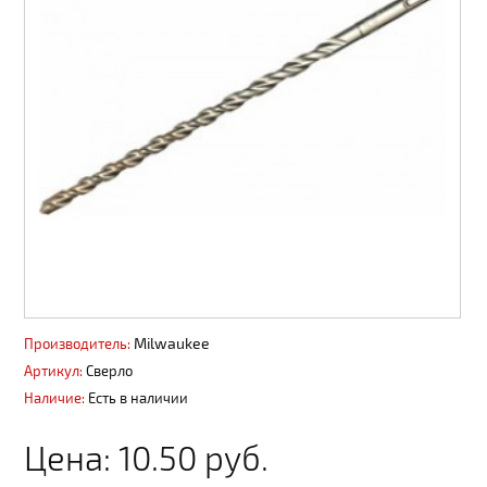
Сайдинг, софит
Панели ПВХ фасадные
Профнастил, штакет, 3D ограждения
Вентиляция
Декоративные покрытия АМК
Пиломатериалы
Водоотвод поверхностный
Водосточные системы
Milwaukee
Производитель:
Артикул:
Сверло
Материалы из ДПК
Наличие:
Есть в наличии
Пены, герметики
Цена:
10.50 руб.
Металлопродукция