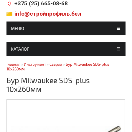
+375 (25) 665-08-68
info@стройпрофиль.бел
МЕНЮ
ГЛАВНАЯ
КАТАЛОГ
МАГАЗИНЫ
Гипсокартон, комплектующие
Главная
»
Инструмент
»
Сверла
»
Бур Milwaukee SDS-plus
СТАТЬИ
10x260мм
Строительные смеси
ГАЛЕРЕЯ
Бур Milwaukee SDS-plus
Кирпич, блоки
10x260мм
ДОСТАВКА И ОПЛАТА
Краски, грунтовки, клея
КОНТАКТЫ
Металлочерепица
Битумные кровельные материалы
Битумные фасадные материалы