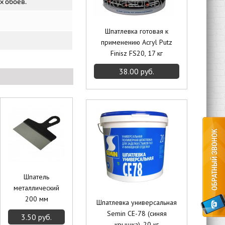
х обоев.
Шпатлевка готовая к
применению Acryl Putz
Finisz FS20, 17 кг
38.00 руб.
Шпатель
металлический
200 мм
Шпатлевка универсальная
Semin CE-78 (синяя
3.50 руб.
крышка), 20 кг