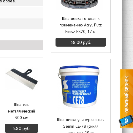
х обоев.
Шпатлевка готовая к
применению Acryl Putz
Finisz FS20, 17 кг
38.00 руб.
Шпатель
металлический
300 мм
Шпатлевка универсальная
Semin CE-78 (синяя
3.80 руб.
крышка), 20 кг