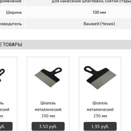
рименение
Для нанесения шпатлевки, снятия стары
Ширина
100 мм
изводитель
Bauwelt (Чехия)
Е ТОВАРЫ
ль
Шпатель
Шпатель
еский
металлический
металлический
мм
200 мм
250 мм
уб.
3.50 руб.
1.95 руб.