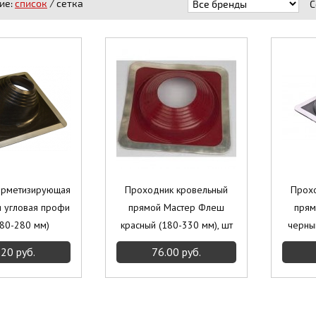
ие:
список
/ сетка
С
ерметизирующая
Проходник кровельный
Прох
я угловая профи
прямой Мастер Флеш
прям
80-280 мм)
красный (180-330 мм), шт
черный
.20 руб.
76.00 руб.