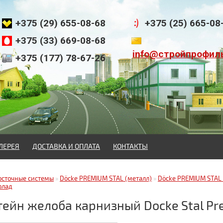
+375 (29) 655-08-68
+375 (25) 665-08
+375 (33) 669-08-68
info@стройпрофил
+375 (177) 78-67-26
ЛЕРЕЯ
ДОСТАВКА И ОПЛАТА
КОНТАКТЫ
осточные системы
»
Döcke PREMIUM STAL (металл)
»
Döcke PREMIUM STAL
олад
ейн желоба карнизный Docke Stal Pr