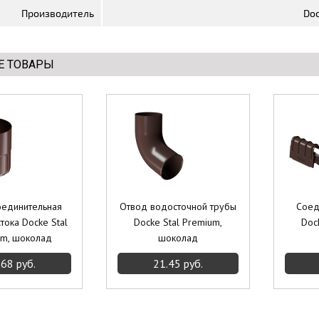
Производитель
Doc
Е ТОВАРЫ
оединительная
Отвод водосточной трубы
Соед
тока Docke Stal
Docke Stal Premium,
Doc
um, шоколад
шоколад
.68 руб.
21.45 руб.