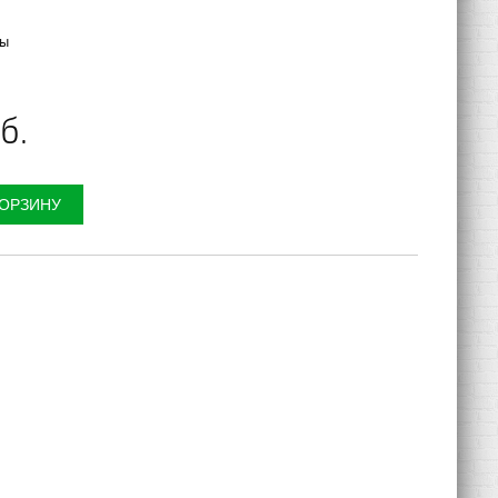
мы
б.