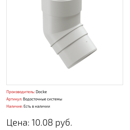
Сайдинг, софит
Панели ПВХ фасадные
Профнастил, штакет, 3D ограждения
Вентиляция
Декоративные покрытия АМК
Пиломатериалы
Водоотвод поверхностный
Водосточные системы
Docke
Производитель:
Артикул:
Водосточные системы
Материалы из ДПК
Наличие:
Есть в наличии
Пены, герметики
Цена:
10.08 руб.
Металлопродукция