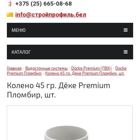
+375 (25) 665-08-68
info@стройпрофиль.бел
МЕНЮ
ГЛАВНАЯ
КАТАЛОГ
МАГАЗИНЫ
Гипсокартон, комплектующие
Главная
»
Водосточные системы
»
Döcke Premium (ПВХ)
»
Docke
СТАТЬИ
Premium Пломбир
»
Колено 45 гр. Дёке Premium Пломбир, шт.
Строительные смеси
ГАЛЕРЕЯ
Колено 45 гр. Дёке Premium
Кирпич, блоки
Пломбир, шт.
ДОСТАВКА И ОПЛАТА
Краски, грунтовки, клея
КОНТАКТЫ
Металлочерепица
Битумные кровельные материалы
Битумные фасадные материалы