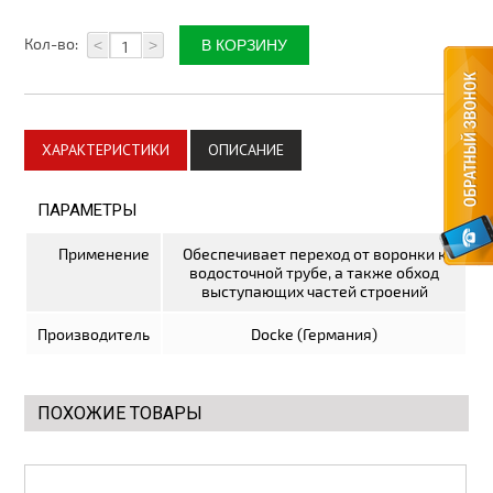
Плитка керамическая
Кол-во:
<
>
Материалы для благоустройства
Автоматика для ворот
Комплектующие для ворот
ХАРАКТЕРИСТИКИ
ОПИСАНИЕ
Метизы
ПАРАМЕТРЫ
Стеклотканевые материалы
Применение
Обеспечивает переход от воронки к
водосточной трубе, а также обход
Утепление дома
выступающих частей строений
Пленки изоляционные
Производитель
Docke (Германия)
Электрика
Электрические тёплые полы
ПОХОЖИЕ ТОВАРЫ
Теплицы, системы полива
Поликарбонат