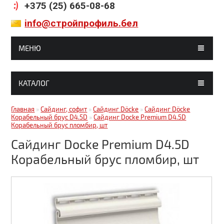
+375 (25) 665-08-68
info@стройпрофиль.бел
МЕНЮ
ГЛАВНАЯ
КАТАЛОГ
МАГАЗИНЫ
Гипсокартон, комплектующие
Главная
»
Сайдинг, софит
»
Сайдинг Döcke
»
Сайдинг Döcke
СТАТЬИ
Корабельный брус D4.5D
»
Сайдинг Docke Premium D4.5D
Корабельный брус пломбир, шт
Строительные смеси
ГАЛЕРЕЯ
Сайдинг Docke Premium D4.5D
Кирпич, блоки
ДОСТАВКА И ОПЛАТА
Корабельный брус пломбир, шт
Краски, грунтовки, клея
КОНТАКТЫ
Металлочерепица
Битумные кровельные материалы
Битумные фасадные материалы