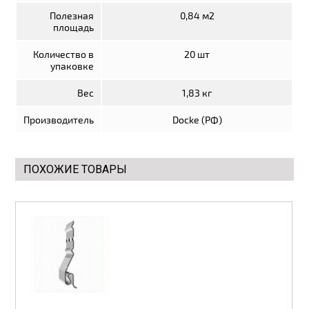
Полезная
0,84 м2
Элементы отделки
площадь
Потолки подвесные
Количество в
20 шт
упаковке
Инструмент
Вес
1,83 кг
Производитель
Docke (РФ)
ПОХОЖИЕ ТОВАРЫ