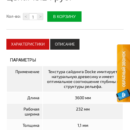
Плитка керамическая
Кол-во:
Материалы для благоустройства
<
>
Автоматика для ворот
Комплектующие для ворот
ХАРАКТЕРИСТИКИ
ОПИСАНИЕ
Метизы
ПАРАМЕТРЫ
Стеклотканевые материалы
Применение
Текстура сайдинга Docke имитирует
Утепление дома
натуральную древесину и имеет
оптимальное соотношение глубины и
Пленки изоляционные
структуры рельефа.
Электрика
Длина
3600 мм
Электрические тёплые полы
Рабочая
232 мм
ширина
Теплицы, системы полива
Толщина
1,1 мм
Поликарбонат