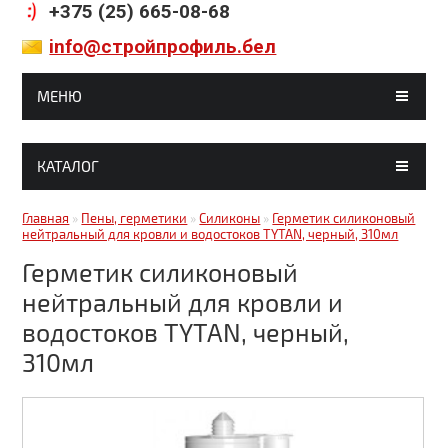
+375 (25) 665-08-68
info@стройпрофиль.бел
МЕНЮ
ГЛАВНАЯ
КАТАЛОГ
МАГАЗИНЫ
Гипсокартон, комплектующие
Главная
»
Пены, герметики
»
Силиконы
»
Герметик силиконовый
СТАТЬИ
нейтральный для кровли и водостоков TYTAN, черный, 310мл
Строительные смеси
ГАЛЕРЕЯ
Герметик силиконовый
Кирпич, блоки
нейтральный для кровли и
ДОСТАВКА И ОПЛАТА
водостоков TYTAN, черный,
Краски, грунтовки, клея
КОНТАКТЫ
310мл
Металлочерепица
Битумные кровельные материалы
Битумные фасадные материалы