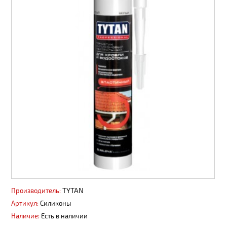
Сайдинг, софит
Панели ПВХ фасадные
Профнастил, штакет, 3D ограждения
Вентиляция
Декоративные покрытия АМК
Пиломатериалы
Водоотвод поверхностный
Водосточные системы
Материалы из ДПК
TYTAN
Производитель:
Пены, герметики
Артикул:
Силиконы
Металлопродукция
Наличие:
Есть в наличии