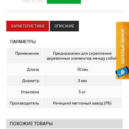
Плитка керамическая
Материалы для благоустройства
ХАРАКТЕРИСТИКИ
ОПИСАНИЕ
Автоматика для ворот
Комплектующие для ворот
ПАРАМЕТРЫ
Метизы
Применение
Предназначен для скрепления
деревянных элементов между собой.
Стеклотканевые материалы
Длина
70 мм
Утепление дома
Диаметр
3 мм
Пленки изоляционные
Упаковка
5 кг
Электрика
Производитель
Речицкий метизный завод (РБ)
Электрические тёплые полы
Теплицы, системы полива
ПОХОЖИЕ ТОВАРЫ
Поликарбонат