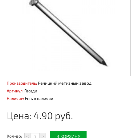
Сайдинг, софит
Панели ПВХ фасадные
Профнастил, штакет, 3D ограждения
Вентиляция
Декоративные покрытия АМК
Пиломатериалы
Речицкий метизный завод
Водоотвод поверхностный
Производитель:
Артикул:
Гвозди
Водосточные системы
Наличие:
Есть в наличии
Материалы из ДПК
Цена:
4.90 руб.
Пены, герметики
Металлопродукция
Кол-во:
<
>