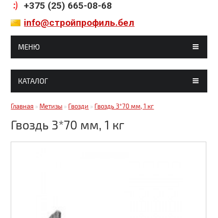
+375 (25) 665-08-68
info@стройпрофиль.бел
МЕНЮ
ГЛАВНАЯ
КАТАЛОГ
МАГАЗИНЫ
Гипсокартон, комплектующие
Главная
»
Метизы
»
Гвозди
»
Гвоздь 3*70 мм, 1 кг
СТАТЬИ
Гвоздь 3*70 мм, 1 кг
Строительные смеси
ГАЛЕРЕЯ
Кирпич, блоки
ДОСТАВКА И ОПЛАТА
Краски, грунтовки, клея
КОНТАКТЫ
Металлочерепица
Битумные кровельные материалы
Битумные фасадные материалы