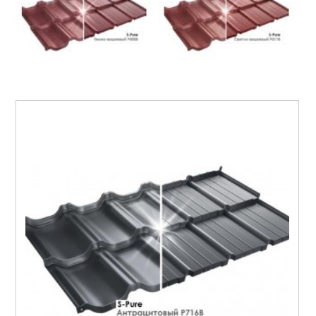
Плитка керамическая
Материалы для благоустройства
Автоматика для ворот
Комплектующие для ворот
Метизы
Стеклотканевые материалы
Утепление дома
Пленки изоляционные
Электрика
Электрические тёплые полы
Теплицы, системы полива
Поликарбонат