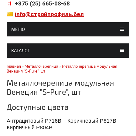
+375 (25) 665-08-68
info@стройпрофиль.бел
МЕНЮ
ГЛАВНАЯ
КАТАЛОГ
МАГАЗИНЫ
Гипсокартон, комплектующие
Главная
»
Металлочерепица
»
Металлочерепица модульная
СТАТЬИ
Венеция "S-Pure", шт
Строительные смеси
ГАЛЕРЕЯ
Металлочерепица модульная
Кирпич, блоки
Венеция "S-Pure", шт
ДОСТАВКА И ОПЛАТА
Краски, грунтовки, клея
КОНТАКТЫ
Доступные цвета
Металлочерепица
Антрацитовый P716B Коричневый P817B
Битумные кровельные материалы
Кирпичный P804B
Битумные фасадные материалы