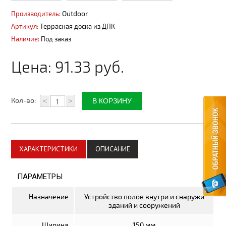
Плитка керамическая
Outdoor
Производитель:
Артикул:
Террасная доска из ДПК
Материалы для благоустройства
Наличие:
Под заказ
Автоматика для ворот
Цена:
91.33 руб.
Комплектующие для ворот
Метизы
Кол-во:
<
>
Стеклотканевые материалы
Утепление дома
Пленки изоляционные
ХАРАКТЕРИСТИКИ
ОПИСАНИЕ
Электрика
ПАРАМЕТРЫ
Электрические тёплые полы
Назначение
Устройство полов внутри и снаружи
зданий и сооружений
Теплицы, системы полива
Ширина
150 мм
Поликарбонат