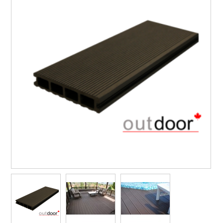
Сайдинг, софит
Панели ПВХ фасадные
Профнастил, штакет, 3D ограждения
Вентиляция
Декоративные покрытия АМК
Пиломатериалы
Водоотвод поверхностный
Водосточные системы
Материалы из ДПК
Пены, герметики
Металлопродукция