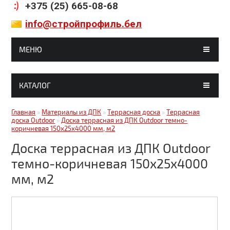
+375 (25) 665-08-68
info@стройпрофиль.бел
МЕНЮ
ГЛАВНАЯ
КАТАЛОГ
МАГАЗИНЫ
Гипсокартон, комплектующие
Главная
»
Материалы из ДПК
»
Террасная доска
»
Террасная
СТАТЬИ
доска Outdoor
»
Доска террасная из ДПК Outdoor темно-
коричневая 150х25х4000 мм, м2
Строительные смеси
ГАЛЕРЕЯ
Доска террасная из ДПК Outdoor
Кирпич, блоки
ДОСТАВКА И ОПЛАТА
темно-коричневая 150х25х4000
Краски, грунтовки, клея
мм, м2
КОНТАКТЫ
Металлочерепица
Битумные кровельные материалы
Битумные фасадные материалы