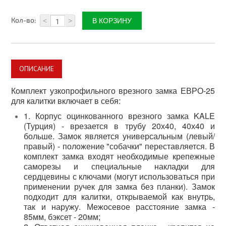
Плитка керамическая
Кол-во:
<
>
Материалы для благоустройства
Автоматика для ворот
Комплектующие для ворот
ОПИСАНИЕ
Метизы
Комплект узкопрофильного врезного замка ЕВРО-25
для калитки включает в себя:
Стеклотканевые материалы
1. Корпус оцинкованного врезного замка KALE
(Турция) - врезается в трубу 20х40, 40х40 и
Утепление дома
больше. Замок является универсальным (левый/
правый) - положение "собачки" переставляется. В
Пленки изоляционные
комплект замка входят необходимые крепежные
саморезы и специальные накладки для
Электрика
сердцевины с ключами (могут использоваться при
применении ручек для замка без планки). Замок
Электрические тёплые полы
подходит для калитки, открываемой как внутрь,
так и наружу. Межосевое расстояние замка -
Теплицы, системы полива
85мм, бэксет - 20мм;
Поликарбонат