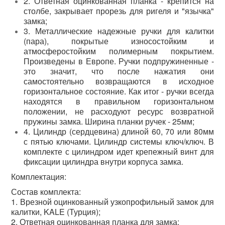
2. Ответная оцинкованная планка - крепится на
столбе, закрывает прорезь для ригеля и "язычка"
Элементы отделки
замка;
3. Металлические надежные ручки для калитки
Потолки подвесные
(пара), покрытые износостойким и
атмосферостойким полимерным покрытием.
Инструмент
Произведены в Европе. Ручки подпружиненные -
это значит, что после нажатия они
самостоятельно возвращаются в исходное
горизонтальное состояние. Как итог - ручки всегда
находятся в правильном горизонтальном
положении, не расходуют ресурс возвратной
пружины замка. Ширина планки ручек - 25мм;
4. Цилиндр (сердцевина) длиной 60, 70 или 80мм
с пятью ключами. Цилиндр системы ключ/ключ. В
комплекте с цилиндром идет крепежный винт для
фиксации цилиндра внутри корпуса замка.
Комплектация:
Состав комплекта:
1. Врезной оцинкованный узкопрофильный замок для
калитки, KALE (Турция);
2. Ответная оцинкованная планка для замка;