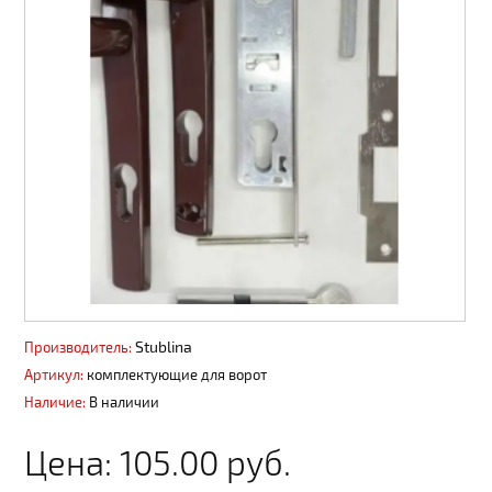
Сайдинг, софит
Панели ПВХ фасадные
Профнастил, штакет, 3D ограждения
Вентиляция
Декоративные покрытия АМК
Пиломатериалы
Водоотвод поверхностный
Водосточные системы
Stublina
Производитель:
Артикул:
комплектующие для ворот
Материалы из ДПК
Наличие:
В наличии
Пены, герметики
Цена:
105.00 руб.
Металлопродукция