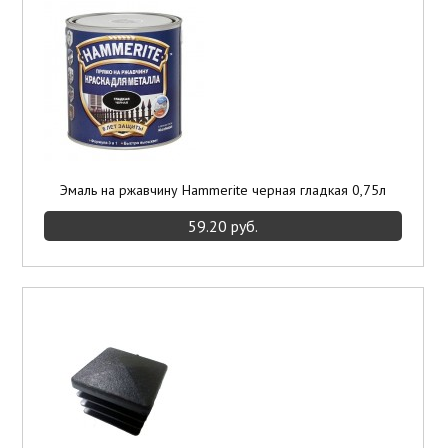
Эмаль на ржавчину Hammerite черная гладкая 0,75л
59.20 руб.