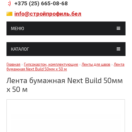
+375 (25) 665-08-68
info@стройпрофиль.бел
МЕНЮ
ГЛАВНАЯ
КАТАЛОГ
МАГАЗИНЫ
Гипсокартон, комплектующие
Главная
»
Гипсокартон, комплектующие
»
Ленты для швов
»
Лента
СТАТЬИ
бумажная Next Build 50мм х 50 м
Строительные смеси
ГАЛЕРЕЯ
Лента бумажная Next Build 50мм
Кирпич, блоки
х 50 м
ДОСТАВКА И ОПЛАТА
Краски, грунтовки, клея
КОНТАКТЫ
Металлочерепица
Битумные кровельные материалы
Битумные фасадные материалы