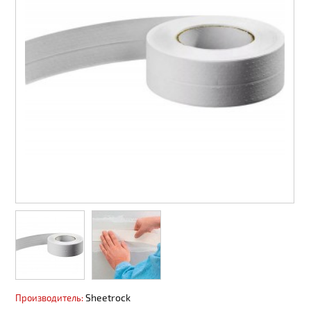
Сайдинг, софит
Панели ПВХ фасадные
Профнастил, штакет, 3D ограждения
Вентиляция
Декоративные покрытия АМК
Пиломатериалы
Водоотвод поверхностный
Водосточные системы
Материалы из ДПК
Пены, герметики
Металлопродукция
Sheetrock
Производитель: