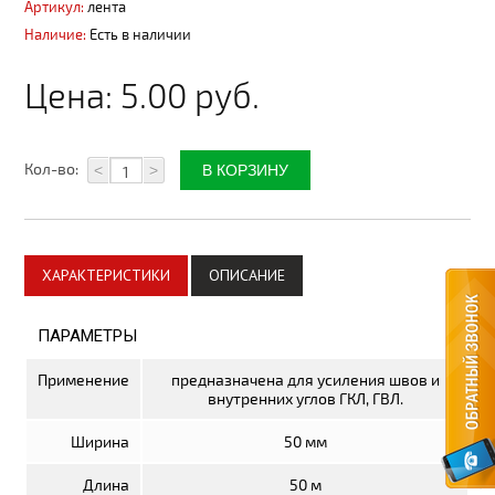
Артикул:
лента
Плитка керамическая
Наличие:
Есть в наличии
Материалы для благоустройства
Цена:
5.00 руб.
Автоматика для ворот
Комплектующие для ворот
Кол-во:
<
>
Метизы
Стеклотканевые материалы
ХАРАКТЕРИСТИКИ
ОПИСАНИЕ
Утепление дома
Пленки изоляционные
ПАРАМЕТРЫ
Электрика
Применение
предназначена для усиления швов и
внутренних углов ГКЛ, ГВЛ.
Электрические тёплые полы
Ширина
50 мм
Теплицы, системы полива
Длина
50 м
Поликарбонат