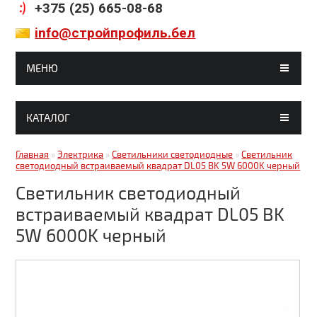
+375 (25) 665-08-68
info@стройпрофиль.бел
МЕНЮ
ГЛАВНАЯ
КАТАЛОГ
МАГАЗИНЫ
Гипсокартон, комплектующие
Главная
»
Электрика
»
Светильники светодиодные
»
Светильник
СТАТЬИ
светодиодный встраиваемый квадрат DL05 BK 5W 6000K черный
Строительные смеси
ГАЛЕРЕЯ
Светильник светодиодный
Кирпич, блоки
встраиваемый квадрат DL05 BK
ДОСТАВКА И ОПЛАТА
5W 6000K черный
Краски, грунтовки, клея
КОНТАКТЫ
Металлочерепица
Битумные кровельные материалы
Битумные фасадные материалы