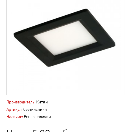
Сайдинг, софит
Панели ПВХ фасадные
Профнастил, штакет, 3D ограждения
Вентиляция
Декоративные покрытия АМК
Пиломатериалы
Водоотвод поверхностный
Водосточные системы
Китай
Производитель:
Материалы из ДПК
Артикул:
Светильники
Пены, герметики
Наличие:
Есть в наличии
Металлопродукция